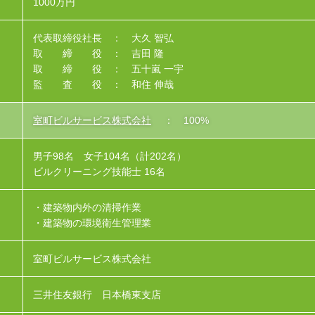
1000万円
代表取締役社長 ： 大久 智弘
取 締 役 ： 吉田 隆
取 締 役 ： 五十嵐 一宇
監 査 役 ： 和住 伸哉
室町ビルサービス株式会社
： 100%
男子98名 女子104名（計202名）
ビルクリーニング技能士 16名
・建築物内外の清掃作業
・建築物の環境衛生管理業
室町ビルサービス株式会社
三井住友銀行 日本橋東支店