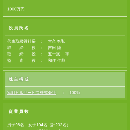
1000万円
役員氏名
代表取締役社長 ： 大久 智弘
取 締 役 ： 吉田 隆
取 締 役 ： 五十嵐 一宇
監 査 役 ： 和住 伸哉
株主構成
室町ビルサービス株式会社
： 100%
従業員数
男子98名 女子104名（計202名）