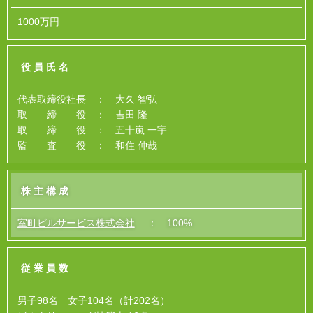
1000万円
役員氏名
代表取締役社長 ： 大久 智弘
取 締 役 ： 吉田 隆
取 締 役 ： 五十嵐 一宇
監 査 役 ： 和住 伸哉
株主構成
室町ビルサービス株式会社
： 100%
従業員数
男子98名 女子104名（計202名）