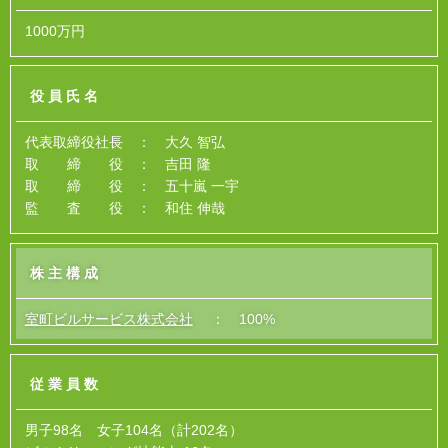
1000万円
役員氏名
代表取締役社長 ： 大久 智弘
取 締 役 ： 吉田 隆
取 締 役 ： 五十嵐 一宇
監 査 役 ： 和住 伸哉
株主構成
室町ビルサービス株式会社
： 100%
従業員数
男子98名 女子104名（計202名）