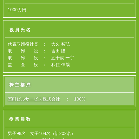
1000万円
役員氏名
代表取締役社長 ： 大久 智弘
取 締 役 ： 吉田 隆
取 締 役 ： 五十嵐 一宇
監 査 役 ： 和住 伸哉
株主構成
室町ビルサービス株式会社
： 100%
従業員数
男子98名 女子104名（計202名）