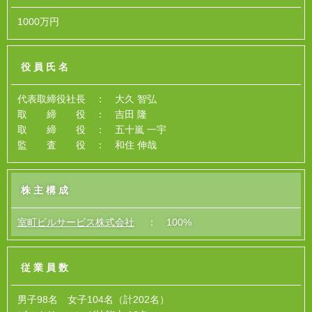
1000万円
役員氏名
代表取締役社長 ： 大久 智弘
取 締 役 ： 吉田 隆
取 締 役 ： 五十嵐 一宇
監 査 役 ： 和住 伸哉
株主構成
室町ビルサービス株式会社
： 100%
従業員数
男子98名 女子104名（計202名）