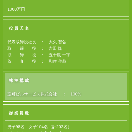
1000万円
役員氏名
代表取締役社長 ： 大久 智弘
取 締 役 ： 吉田 隆
取 締 役 ： 五十嵐 一宇
監 査 役 ： 和住 伸哉
株主構成
室町ビルサービス株式会社
： 100%
従業員数
男子98名 女子104名（計202名）