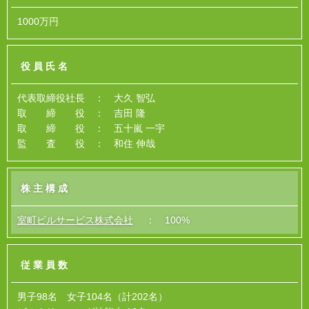
1000万円
役員氏名
代表取締役社長 ： 大久 智弘
取 締 役 ： 吉田 隆
取 締 役 ： 五十嵐 一宇
監 査 役 ： 和住 伸哉
株主構成
室町ビルサービス株式会社
： 100%
従業員数
男子98名 女子104名（計202名）