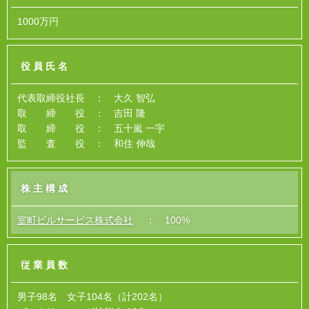
1000万円
役員氏名
代表取締役社長 ： 大久 智弘
取 締 役 ： 吉田 隆
取 締 役 ： 五十嵐 一宇
監 査 役 ： 和住 伸哉
株主構成
室町ビルサービス株式会社
： 100%
従業員数
男子98名 女子104名（計202名）