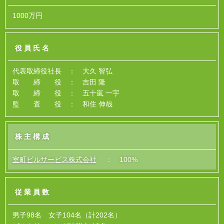
1000万円
役員氏名
代表取締役社長 ： 大久 智弘
取 締 役 ： 吉田 隆
取 締 役 ： 五十嵐 一宇
監 査 役 ： 和住 伸哉
株主構成
室町ビルサービス株式会社
： 100%
従業員数
男子98名 女子104名（計202名）