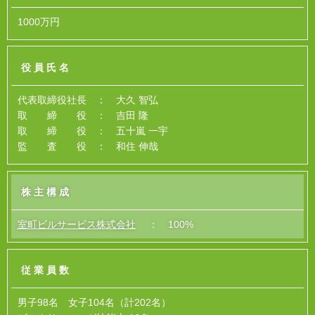
1000万円
役員氏名
代表取締役社長 ： 大久 智弘
取 締 役 ： 吉田 隆
取 締 役 ： 五十嵐 一宇
監 査 役 ： 和住 伸哉
株主構成
室町ビルサービス株式会社
： 100%
従業員数
男子98名 女子104名（計202名）