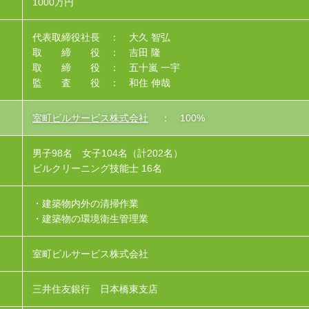
1000万円
代表取締役社長 ： 大久 智弘
取 締 役 ： 吉田 隆
取 締 役 ： 五十嵐 一宇
監 査 役 ： 和住 伸哉
室町ビルサービス株式会社
： 100%
男子98名 女子104名（計202名）
ビルクリーニング技能士 16名
・建築物内外の清掃作業
・建築物の環境衛生管理業
室町ビルサービス株式会社
三井住友銀行 日本橋東支店