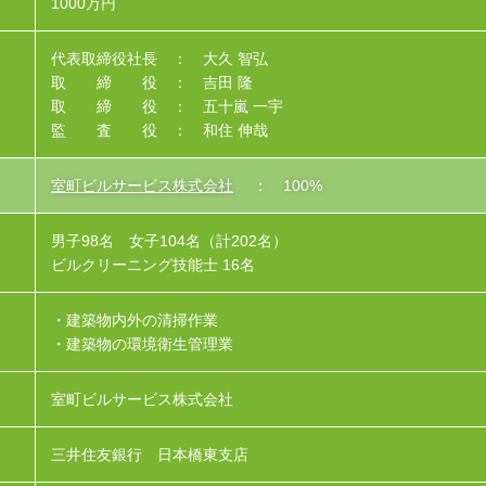
1000万円
代表取締役社長 ： 大久 智弘
取 締 役 ： 吉田 隆
取 締 役 ： 五十嵐 一宇
監 査 役 ： 和住 伸哉
室町ビルサービス株式会社
： 100%
男子98名 女子104名（計202名）
ビルクリーニング技能士 16名
・建築物内外の清掃作業
・建築物の環境衛生管理業
室町ビルサービス株式会社
三井住友銀行 日本橋東支店