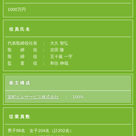
1000万円
役員氏名
代表取締役社長 ： 大久 智弘
取 締 役 ： 吉田 隆
取 締 役 ： 五十嵐 一宇
監 査 役 ： 和住 伸哉
株主構成
室町ビルサービス株式会社
： 100%
従業員数
男子98名 女子104名（計202名）