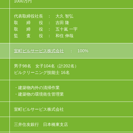
1000万円
代表取締役社長 ： 大久 智弘
取 締 役 ： 吉田 隆
取 締 役 ： 五十嵐 一宇
監 査 役 ： 和住 伸哉
室町ビルサービス株式会社
： 100%
男子98名 女子104名（計202名）
ビルクリーニング技能士 16名
・建築物内外の清掃作業
・建築物の環境衛生管理業
室町ビルサービス株式会社
三井住友銀行 日本橋東支店