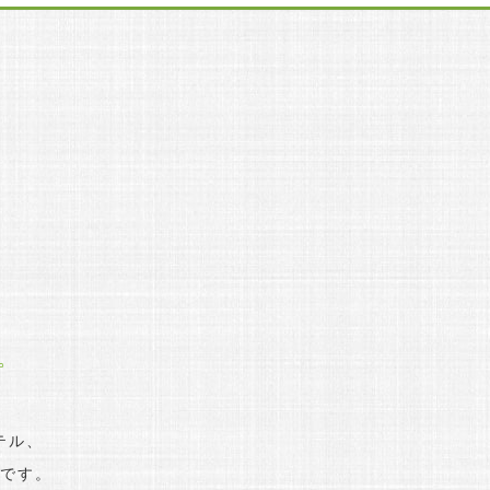
。
テル、
です。