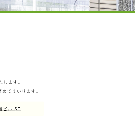
たします。
努めてまいります。
留ビル 5F