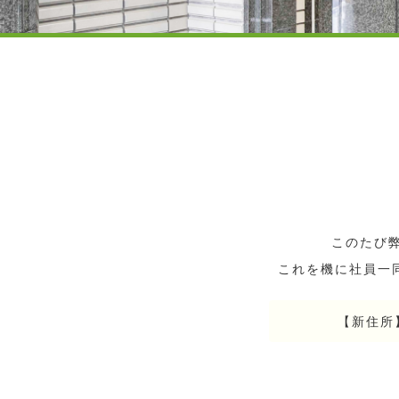
このたび
これを機に社員一
【新住所