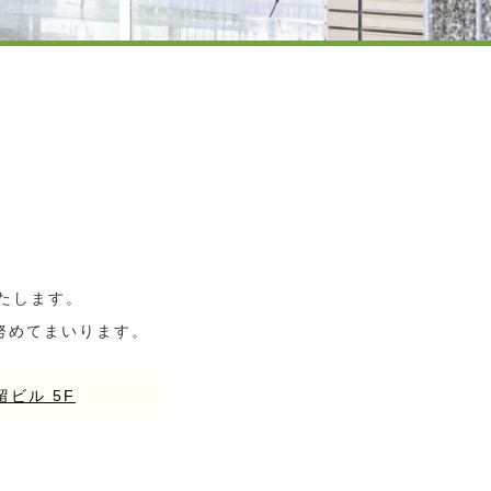
たします。
努めてまいります。
留ビル 5F