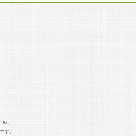
。
テル、
です。