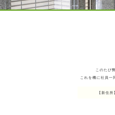
このたび
これを機に社員一
【新住所