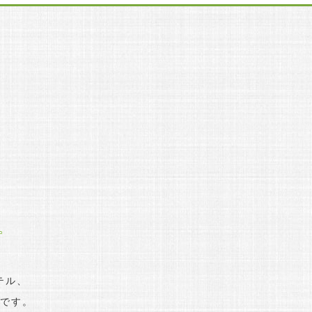
。
テル、
です。