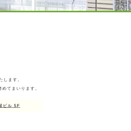
たします。
努めてまいります。
留ビル 5F