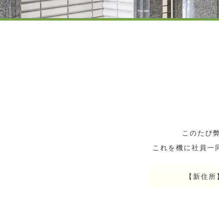
このたび
これを機に社員一
【新住所